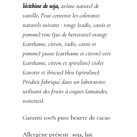
lécithine de soja,
arôme naturel de
vanille
.
Peut contenir les colorants
naturels suivant : rouge (radis, cassis et
pomme) rose (jus de betterave) orange
(carthame, citron, radis, cassis et
pomme) jaune (carthame et citron) vert
(carthame, citron et spiruline) violet
(carotte et ibiscus) bleu (spiruline).
Produit fabriqué dans un laboratoire
utilisant des fruits à coques (amandes,
noisettes).
Garanti 100% pure beurre de cacao
Allergène présent :
soja, lait.