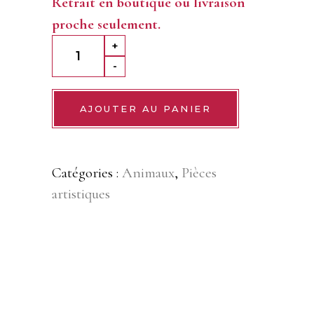
Retrait en boutique ou livraison
proche seulement.
Coccinelle
+
et
-
Marguerite
en
AJOUTER AU PANIER
chocolat
noir
Catégories :
Animaux
,
Pièces
quantity
artistiques