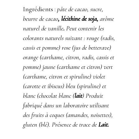
Ingrédients :
pâte de cacao, sucre,
beurre de cacao
, lécithine de soja,
arôme
naturel de vanille
.
Peut contenir les
colorants naturels suivant : rouge (radis,
cassis et pomme) rose (jus de betterave)
orange (carthame, citron, radis, cassis et
pomme) jaune (carthame et citron) vert
(carthame, citron et spiruline) violet
(carotte et ibiscus) bleu (spiruline) et
blanc (chocolat blanc (
lait
) Produit
fabriqué dans un laboratoire utilisant
des fruits à coques (amandes, noisettes),
gluten (blé). Présence de trace de
Lait
.