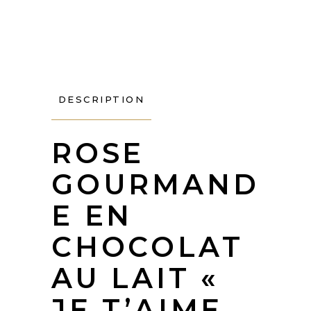
Maman
»
quantity
DESCRIPTION
ROSE
GOURMAND
E EN
CHOCOLAT
AU LAIT «
JE T’AIME