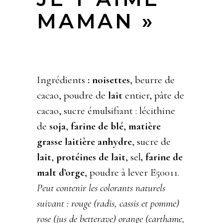
MAMAN »
Ingrédients
: noisettes
, beurre de
cacao, poudre de
lait
entier, pâte de
cacao, sucre émulsifiant : lécithine
de
soja
,
farine de blé
,
matière
grasse laitière anhydre
, sucre de
lait
,
protéines de lait
, sel
, farine
de
malt d’orge
, poudre à lever E50011.
Peut contenir les colorants naturels
suivant : rouge (radis, cassis et pomme)
rose (jus de betterave) orange (carthame,