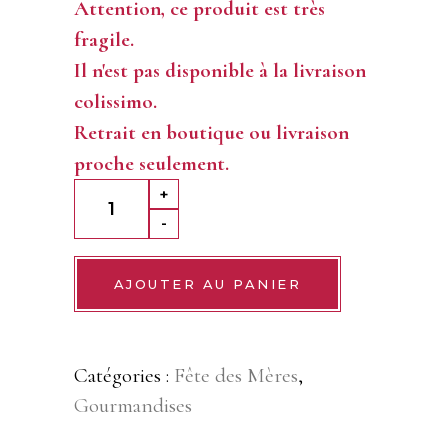
Attention, ce produit est très
fragile.
Il n'est pas disponible à la livraison
colissimo.
Retrait en boutique ou livraison
proche seulement.
Rose
+
Gourmande
-
en
Chocolat
AJOUTER AU PANIER
au
Lait
Catégories :
Fête des Mères
,
«
Gourmandises
Je
t'aime