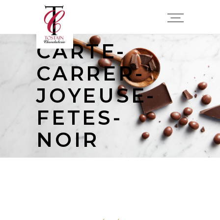
CARTE-
CARRER-
JOYEUSE-
FETES-
NOIR